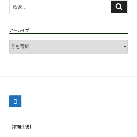
検
検
索
索:
アーカイブ
ア
ー
カ
イ
ブ
【在籍生徒】