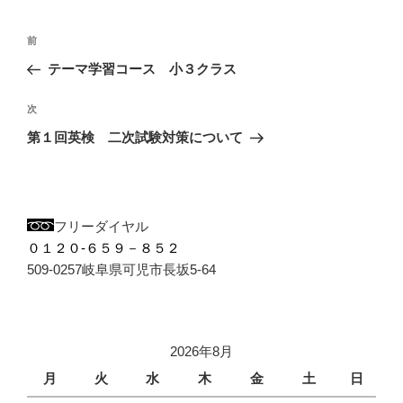
ー
投
前
前
稿
の
テーマ学習コース 小３クラス
ナ
投
ビ
稿
次
次
ゲ
の
ー
第１回英検 二次試験対策について
投
シ
稿
ョ
ン
フリーダイヤル
０１２０-６５９－８５２
509-0257岐阜県可児市長坂5-64
2026年8月
月
火
水
木
金
土
日