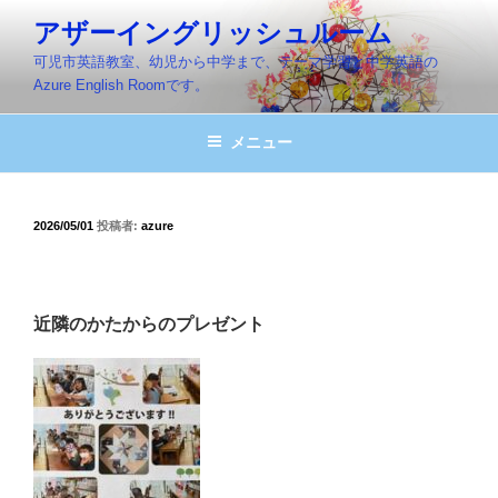
コ
アザーイングリッシュルーム
ン
可児市英語教室、幼児から中学まで、テーマ学習と中学英語の
テ
Azure English Roomです。
ン
ツ
メニュー
へ
ス
キ
ッ
投
2026/05/01
投稿者:
azure
稿
プ
日:
近隣のかたからのプレゼント