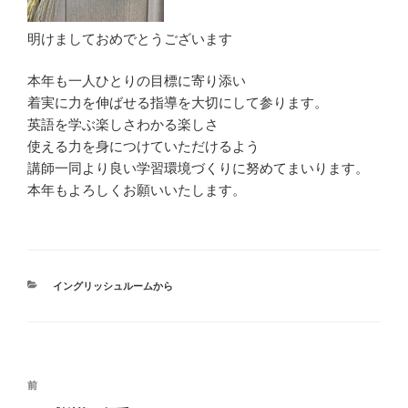
明けましておめでとうございます
本年も一人ひとりの目標に寄り添い
着実に力を伸ばせる指導を大切にして参ります。
英語を学ぶ楽しさわかる楽しさ
使える力を身につけていただけるよう
講師一同より良い学習環境づくりに努めてまいります。
本年もよろしくお願いいたします。
カ
イングリッシュルームから
テ
ゴ
リ
ー
投
前
前
稿