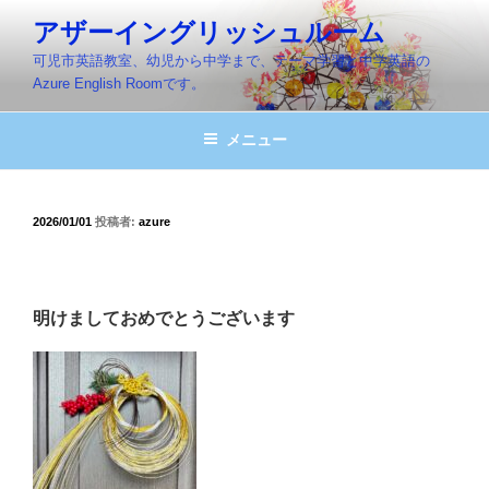
コ
アザーイングリッシュルーム
ン
可児市英語教室、幼児から中学まで、テーマ学習と中学英語の
テ
Azure English Roomです。
ン
ツ
メニュー
へ
ス
キ
ッ
投
2026/01/01
投稿者:
azure
稿
プ
日:
明けましておめでとうございます