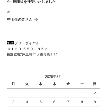
の
感謝状を拝受いたしました
ナ
投
ビ
稿
次
次
ゲ
の
ー
中３生の皆さん
投
シ
稿
ョ
ン
フリーダイヤル
０１２０-６５９－８５２
509-0257岐阜県可児市長坂5-64
2026年8月
月
火
水
木
金
土
日
1
2
3
4
5
6
7
8
9