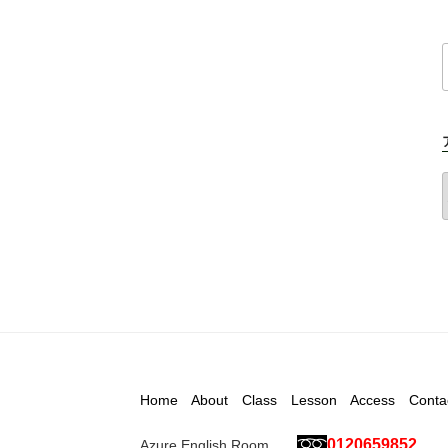
Home
About
Class
Lesson
Access
Conta
0120659852
Azure English Room