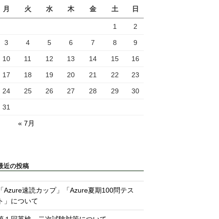
月
火
水
木
金
土
日
1
2
3
4
5
6
7
8
9
10
11
12
13
14
15
16
17
18
19
20
21
22
23
24
25
26
27
28
29
30
31
« 7月
最近の投稿
「Azure速読カップ」「Azure夏期100問テス
ト」について
第１回英検 二次試験対策について