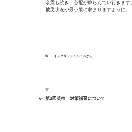
余震も続き、心配が膨らんでい行きます
被災状況が最小限に収まりますように。
カ
イングリッシュルームから
テ
ゴ
リ
ー
投
前
前
稿
の
第3回英検 対策補習について
ナ
投
ビ
稿
ゲ
ー
シ